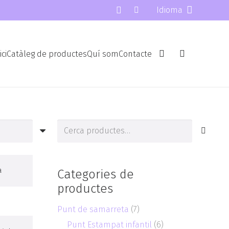
Idioma
ici
Catàleg de productes
Quí som
Contacte
Cerca
de:
a
Categories de
productes
Punt de samarreta
(7)
Punt Estampat infantil
(6)