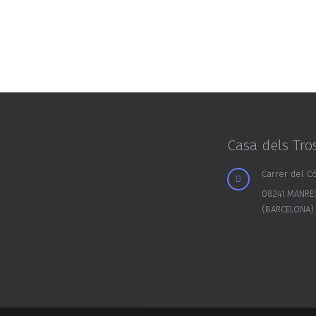
Casa dels Tro
Carrer del Có
08241 MANRE
(BARCELONA)