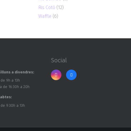
Ris Cotó
(12)
Waffle
(6)
Social
illuns a divendres:
 de 9h a 13h
a de 16:30h a 20h
sabtes:
 de 9:30h a 13h