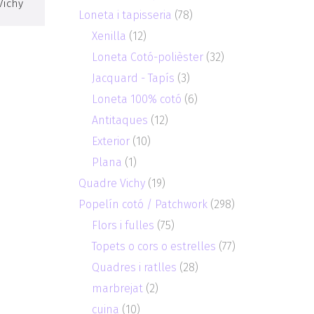
Vichy
Loneta i tapisseria
(78)
Xenilla
(12)
Loneta Cotó-polièster
(32)
Jacquard - Tapís
(3)
Loneta 100% cotó
(6)
Antitaques
(12)
Exterior
(10)
Plana
(1)
Quadre Vichy
(19)
Popelín cotó / Patchwork
(298)
Flors i fulles
(75)
Topets o cors o estrelles
(77)
Quadres i ratlles
(28)
marbrejat
(2)
cuina
(10)