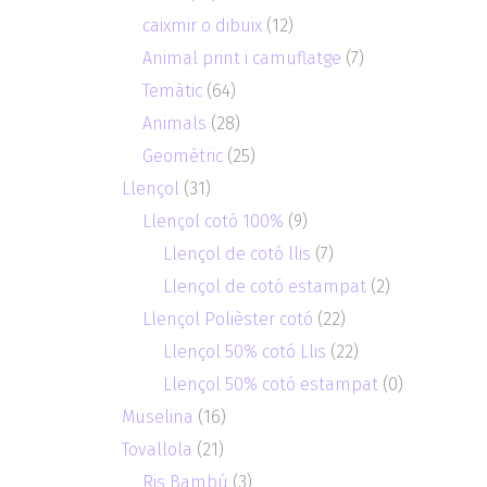
caixmir o dibuix
(12)
Animal print i camuflatge
(7)
Temàtic
(64)
Animals
(28)
Geomètric
(25)
Llençol
(31)
Llençol cotó 100%
(9)
Llençol de cotó llis
(7)
Llençol de cotó estampat
(2)
Llençol Polièster cotó
(22)
Llençol 50% cotó Llis
(22)
Llençol 50% cotó estampat
(0)
Muselina
(16)
Tovallola
(21)
Ris Bambú
(3)