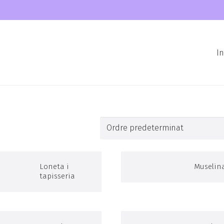
In
Loneta i
Muselin
tapisseria