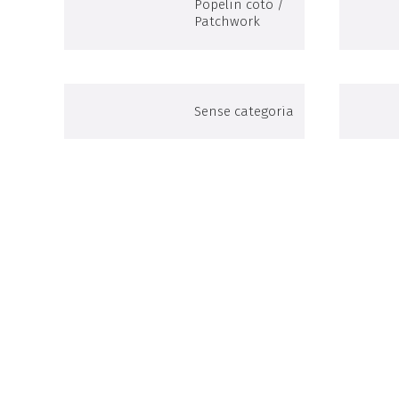
Popelín cotó /
Patchwork
Sense categoria