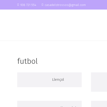
938 721 554
casadelstrossos@gmail.com
futbol
Llençol