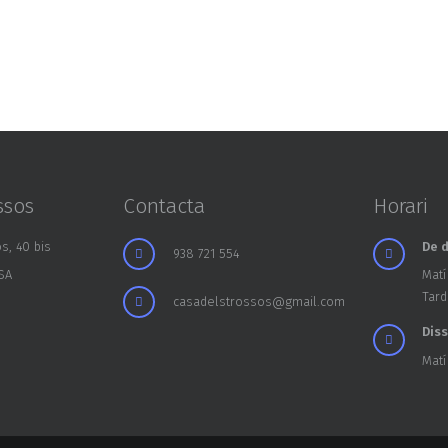
ssos
Contacta
Horari
s, 40 bis
De d
938 721 554
SA
Matí
Tard
casadelstrossos@gmail.com
Dis
Matí