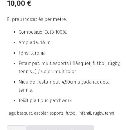
10,00
€
El preu indicat és per metre.
Composició: Cotó 100%.
Amplada: 1.5 m
Fons: taronja
Estampat: multiesports ( Bàsquet, futbol, rugby,
tennis…) / Color: multicolor
Mida de l’estampat: 4,50cm alçada raqueta
tennis.
Teixit pla tipus patchwork
Tags:
basquet
,
escolar
,
esports
,
futbol
,
infantil
,
rugby
,
tenni
quantitat