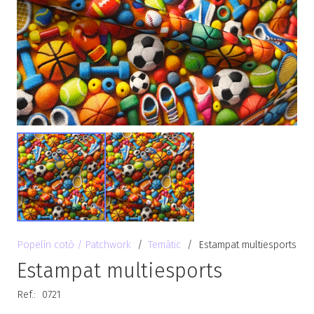
Popelín cotó / Patchwork
/
Temàtic
/
Estampat multiesports
Estampat multiesports
Ref.:
0721