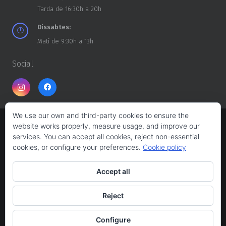
Tarda de 16:30h a 20h
Dissabtes:
Matí de 9:30h a 13h
Social
We use our own and third-party cookies to ensure the
website works properly, measure usage, and improve our
Copyright ©
CASA DELS TROSSOS
2026
services. You can accept all cookies, reject non-essential
cookies, or configure your preferences.
Cookie policy
Web design:
Albert Ferrés
Accept all
Avís legal
Reject
Política de privacitat
Necessites ajuda?
Configure
Política de cookies