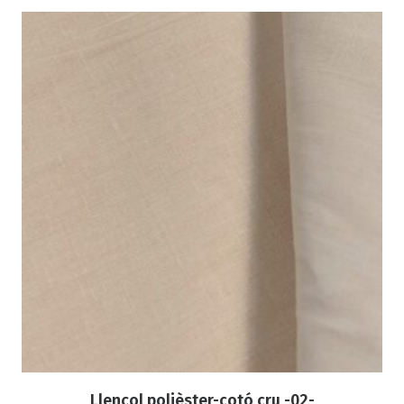
Llençol polièster-cotó cru -02-