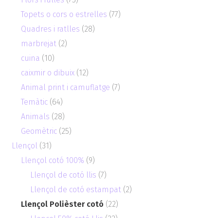
Topets o cors o estrelles
(77)
Quadres i ratlles
(28)
marbrejat
(2)
cuina
(10)
caixmir o dibuix
(12)
Animal print i camuflatge
(7)
Temàtic
(64)
Animals
(28)
Geomètric
(25)
Llençol
(31)
Llençol cotó 100%
(9)
Llençol de cotó llis
(7)
Llençol de cotó estampat
(2)
Llençol Polièster cotó
(22)