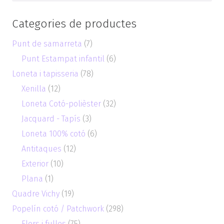
Categories de productes
Punt de samarreta
(7)
Punt Estampat infantil
(6)
Loneta i tapisseria
(78)
Xenilla
(12)
Loneta Cotó-polièster
(32)
Jacquard - Tapís
(3)
Loneta 100% cotó
(6)
Antitaques
(12)
Exterior
(10)
Plana
(1)
Quadre Vichy
(19)
Popelín cotó / Patchwork
(298)
Flors i fulles
(75)