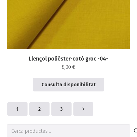
Llençol polièster-cotó groc -04-
8,00
€
Consulta disponibilitat
1
2
3
Cerca
de: