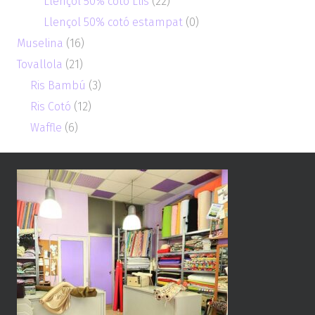
Llençol 50% cotó Llis
(22)
Llençol 50% cotó estampat
(0)
Muselina
(16)
Tovallola
(21)
Ris Bambú
(3)
Ris Cotó
(12)
Waffle
(6)