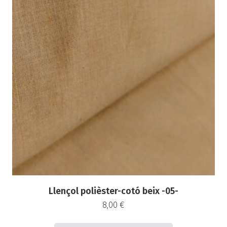
Llençol polièster-cotó beix -05-
8,00
€