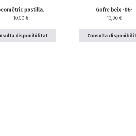
eomètric pastilla.
Gofre beix -06-
10,00
€
13,00
€
nsulta disponibilitat
Consulta disponibili