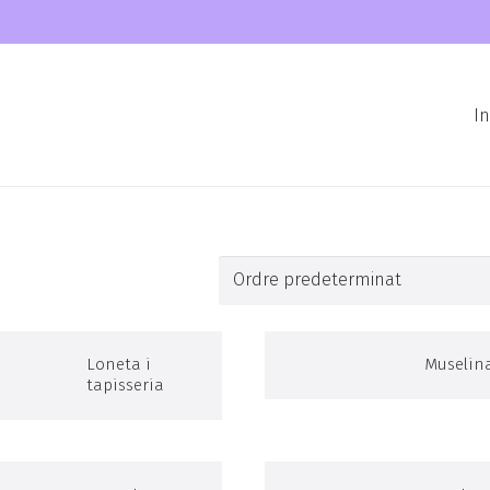
In
Loneta i
Muselin
tapisseria