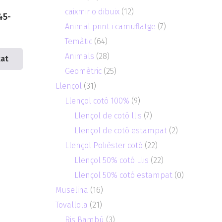
caixmir o dibuix
(12)
45-
Animal print i camuflatge
(7)
Temàtic
(64)
Animals
(28)
tat
Geomètric
(25)
Llençol
(31)
Llençol cotó 100%
(9)
Llençol de cotó llis
(7)
Llençol de cotó estampat
(2)
Llençol Polièster cotó
(22)
Llençol 50% cotó Llis
(22)
Llençol 50% cotó estampat
(0)
Muselina
(16)
Tovallola
(21)
Ris Bambú
(3)