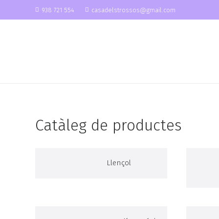
938 721 554
casadelstrossos@gmail.com
Catàleg de productes
Llençol