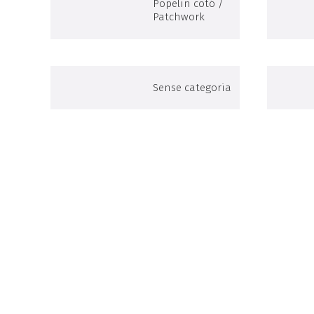
Popelín cotó /
Patchwork
Sense categoria