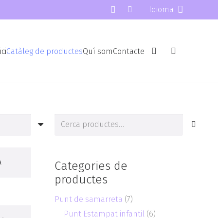
Idioma
ici
Catàleg de productes
Quí som
Contacte
Cerca
de:
a
Categories de
productes
Punt de samarreta
(7)
Punt Estampat infantil
(6)