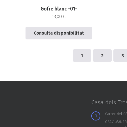
Gofre blanc -01-
13,00
€
Consulta disponibilitat
1
2
3
Casa dels Tro
Carrer del Có
08241 MANRE