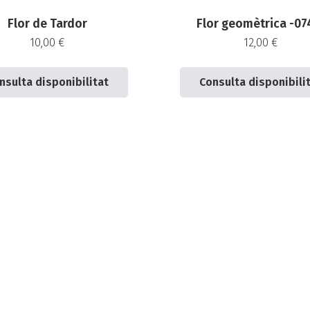
Flor de Tardor
Flor geomètrica -07
10,00
€
12,00
€
nsulta disponibilitat
Consulta disponibili