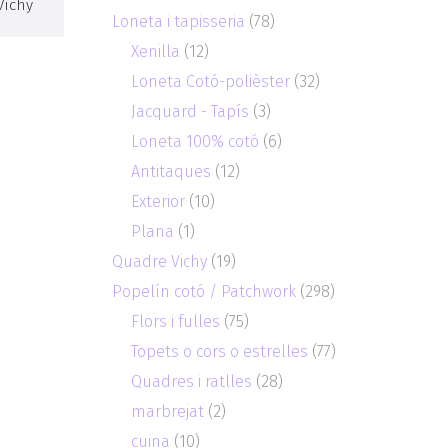
Vichy
Loneta i tapisseria
(78)
Xenilla
(12)
Loneta Cotó-polièster
(32)
Jacquard - Tapís
(3)
Loneta 100% cotó
(6)
Antitaques
(12)
Exterior
(10)
Plana
(1)
Quadre Vichy
(19)
Popelín cotó / Patchwork
(298)
Flors i fulles
(75)
Topets o cors o estrelles
(77)
Quadres i ratlles
(28)
marbrejat
(2)
cuina
(10)