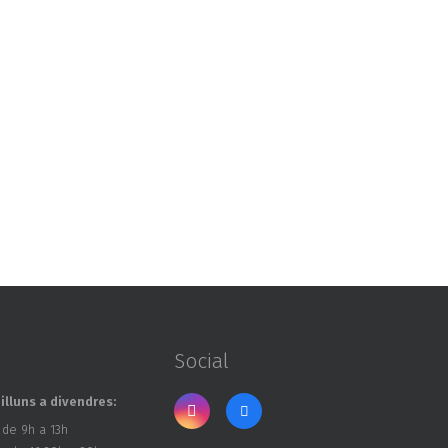
Social
illuns a divendres:
 de 9h a 13h