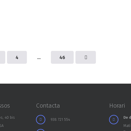
4
…
46
ssos
Contacta
Horari
s, 40 bis
De d
938 721 554
SA
Matí