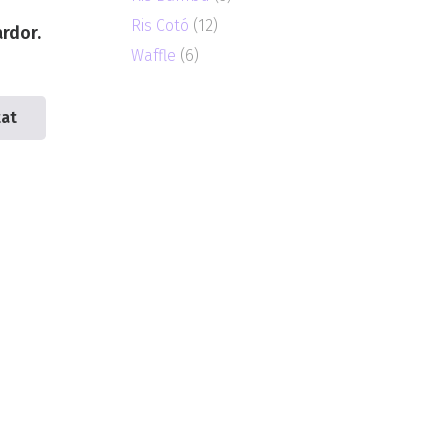
Ris Cotó
(12)
ardor.
Waffle
(6)
tat