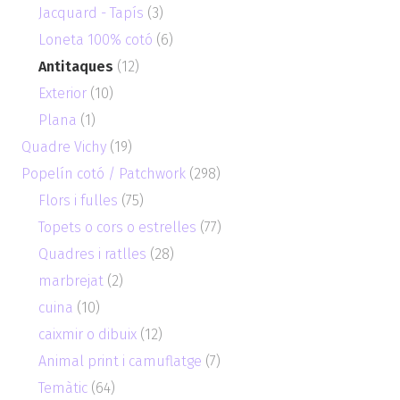
Jacquard - Tapís
(3)
Loneta 100% cotó
(6)
Antitaques
(12)
Exterior
(10)
Plana
(1)
Quadre Vichy
(19)
Popelín cotó / Patchwork
(298)
Flors i fulles
(75)
Topets o cors o estrelles
(77)
Quadres i ratlles
(28)
marbrejat
(2)
cuina
(10)
caixmir o dibuix
(12)
Animal print i camuflatge
(7)
Temàtic
(64)