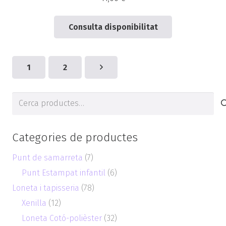
Consulta disponibilitat
1
2
Cerca
de:
Categories de productes
Punt de samarreta
(7)
Punt Estampat infantil
(6)
Loneta i tapisseria
(78)
Xenilla
(12)
Loneta Cotó-polièster
(32)