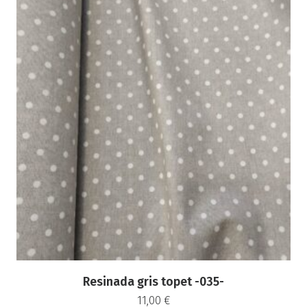
Resinada gris topet -035-
11,00
€