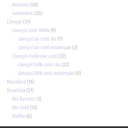
Animals
(28)
Geomètric
(25)
Llençol
(31)
Llençol cotó 100%
(9)
Llençol de cotó llis
(7)
Llençol de cotó estampat
(2)
Llençol Polièster cotó
(22)
Llençol 50% cotó Llis
(22)
Llençol 50% cotó estampat
(0)
Muselina
(16)
Tovallola
(21)
Ris Bambú
(3)
Ris Cotó
(12)
Waffle
(6)