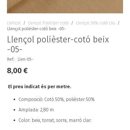
Llençol
/
Llençol Polièster cotó
/
Llençol 50% cotó Llis
/
Llençol polièster-cotó beix -05-
Llençol polièster-cotó beix
-05-
Ref.:
Llen-05-
8,00
€
El preu indicat és per metre.
Composició: Cotó 50%, polièster 50%
Amplada: 2,80 m
Color: beix, torrat, sorra, marró clar.