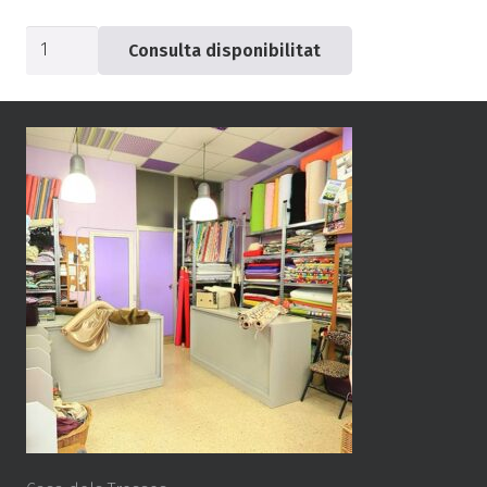
quantitat
Consulta disponibilitat
de
Llençol
polièster-
cotó
beix
-05-