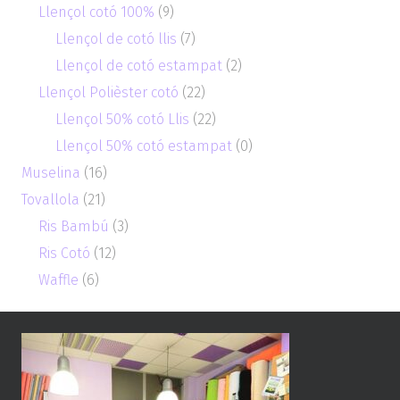
Llençol cotó 100%
(9)
Llençol de cotó llis
(7)
Llençol de cotó estampat
(2)
Llençol Polièster cotó
(22)
Llençol 50% cotó Llis
(22)
Llençol 50% cotó estampat
(0)
Muselina
(16)
Tovallola
(21)
Ris Bambú
(3)
Ris Cotó
(12)
Waffle
(6)