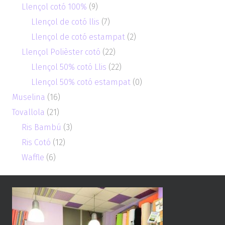
Llençol cotó 100%
(9)
Llençol de cotó llis
(7)
Llençol de cotó estampat
(2)
Llençol Polièster cotó
(22)
Llençol 50% cotó Llis
(22)
Llençol 50% cotó estampat
(0)
Muselina
(16)
Tovallola
(21)
Ris Bambú
(3)
Ris Cotó
(12)
Waffle
(6)