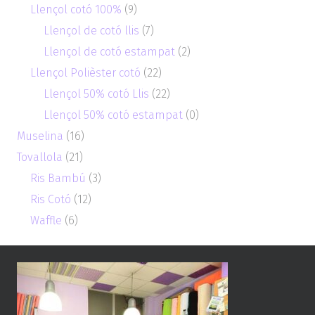
Llençol cotó 100%
(9)
Llençol de cotó llis
(7)
Llençol de cotó estampat
(2)
Llençol Polièster cotó
(22)
Llençol 50% cotó Llis
(22)
Llençol 50% cotó estampat
(0)
Muselina
(16)
Tovallola
(21)
Ris Bambú
(3)
Ris Cotó
(12)
Waffle
(6)