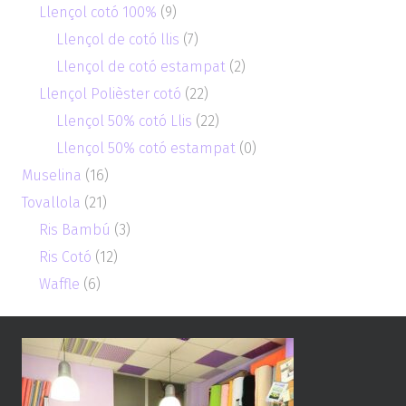
Llençol cotó 100%
(9)
Llençol de cotó llis
(7)
Llençol de cotó estampat
(2)
Llençol Polièster cotó
(22)
Llençol 50% cotó Llis
(22)
Llençol 50% cotó estampat
(0)
Muselina
(16)
Tovallola
(21)
Ris Bambú
(3)
Ris Cotó
(12)
Waffle
(6)