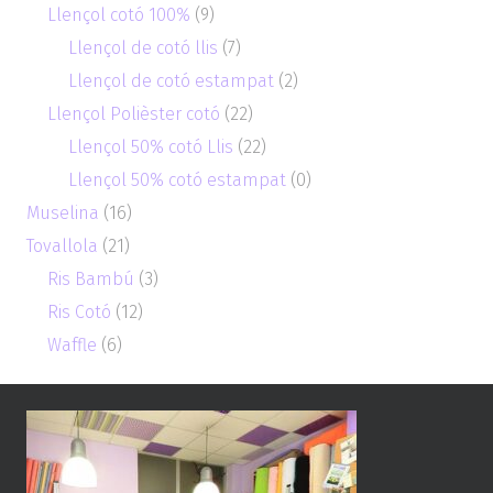
Llençol cotó 100%
(9)
Llençol de cotó llis
(7)
Llençol de cotó estampat
(2)
Llençol Polièster cotó
(22)
Llençol 50% cotó Llis
(22)
Llençol 50% cotó estampat
(0)
Muselina
(16)
Tovallola
(21)
Ris Bambú
(3)
Ris Cotó
(12)
Waffle
(6)