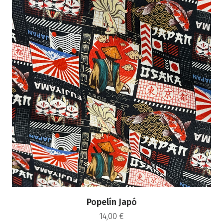
Popelín Japó
14,00
€