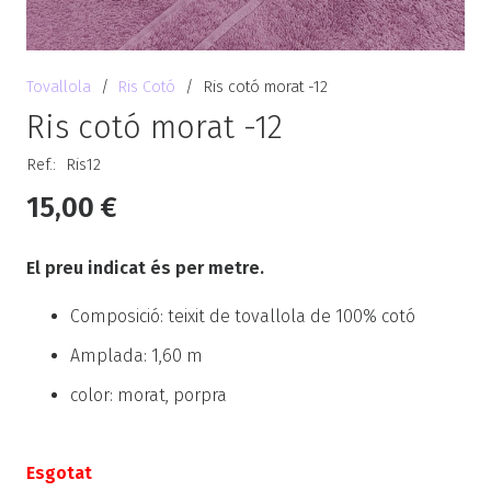
Tovallola
/
Ris Cotó
/
Ris cotó morat -12
Ris cotó morat -12
Ref.:
Ris12
15,00
€
El preu indicat és per metre.
Composició: teixit de tovallola de 100% cotó
Amplada: 1,60 m
color: morat, porpra
Esgotat