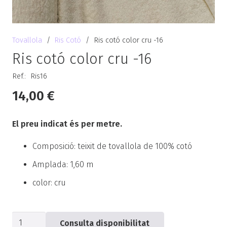
Tovallola
/
Ris Cotó
/
Ris cotó color cru -16
Ris cotó color cru -16
Ref.:
Ris16
14,00
€
El preu indicat és per metre.
Composició: teixit de tovallola de 100% cotó
Amplada: 1,60 m
color: cru
quantitat
Consulta disponibilitat