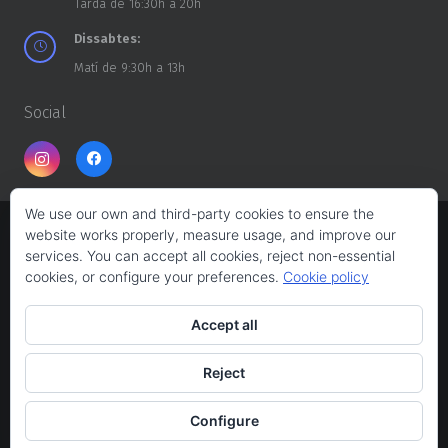
Tarda de 16:30h a 20h
Dissabtes:
Matí de 9:30h a 13h
Social
We use our own and third-party cookies to ensure the
website works properly, measure usage, and improve our
Copyright ©
CASA DELS TROSSOS
2026
services. You can accept all cookies, reject non-essential
cookies, or configure your preferences.
Cookie policy
Web design:
Albert Ferrés
Accept all
Avís legal
Reject
Política de privacitat
Configure
Política de cookies