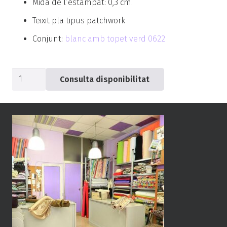
Mida de l’estampat: 0,3 cm.
Teixit pla tipus patchwork
Conjunt:
blanc amb topet verd 0622
quantitat
Consulta disponibilitat
de
Popelín
verd
puntet
-0572-