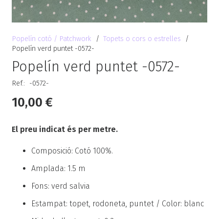
Popelín cotó / Patchwork
/
Topets o cors o estrelles
/
Popelín verd puntet -0572-
Popelín verd puntet -0572-
Ref.:
-0572-
10,00
€
El preu indicat és per metre.
Composició: Cotó 100%.
Amplada: 1.5 m
Fons: verd salvia
Estampat: topet, rodoneta, puntet / Color: blanc