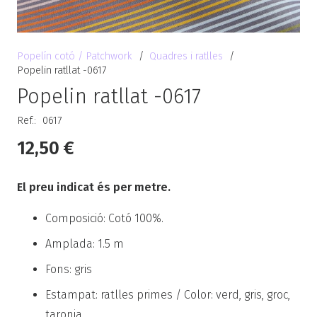
Popelín cotó / Patchwork
/
Quadres i ratlles
/
Popelin ratllat -0617
Popelin ratllat -0617
Ref.:
0617
12,50
€
El preu indicat és per metre.
Composició: Cotó 100%.
Amplada: 1.5 m
Fons: gris
Estampat: ratlles primes / Color:
verd, gris, groc,
taronja