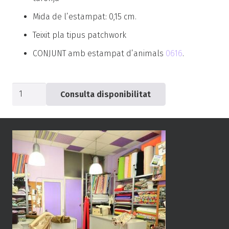
Mida de l’estampat: 0,15 cm.
Teixit pla tipus patchwork
CONJUNT amb estampat d’animals
0616
.
quantitat
Consulta disponibilitat
de
Popelin
ratllat
-0617