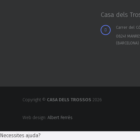
Casa dels Tro
Carrer del Có
08241 MANRE
(BARCELONA)
Copyright ©
CASA DELS TROSSOS
2026
Web design:
Albert Ferrés
Necessites ajuda?