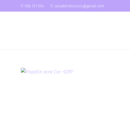
938 721 554
casadelstrossos@gmail.com