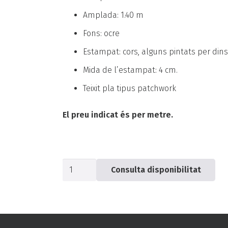
Amplada: 1.40 m
Fons: ocre
Estampat: cors, alguns pintats per dins 
Mida de l’estampat: 4 cm.
Teixit pla tipus patchwork
El preu indicat és per metre.
quantitat
Consulta disponibilitat
de
Popelín
ocre
Cor