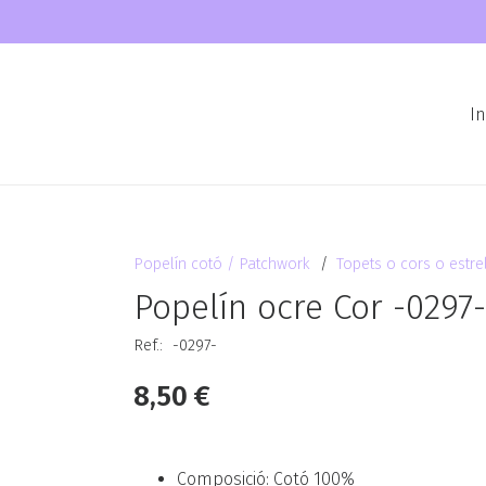
In
Popelín cotó / Patchwork
/
Topets o cors o estre
Popelín ocre Cor -0297
Ref.:
-0297-
8,50
€
Composició: Cotó 100%