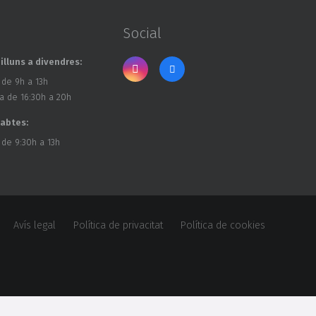
Social
illuns a divendres:
 de 9h a 13h
a de 16:30h a 20h
sabtes:
 de 9:30h a 13h
Avís legal
Política de privacitat
Política de cookies