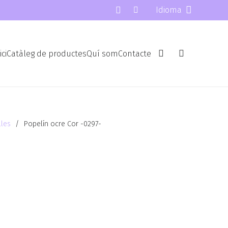
Idioma
ici
Catàleg de productes
Quí som
Contacte
lles
/
Popelín ocre Cor -0297-
-