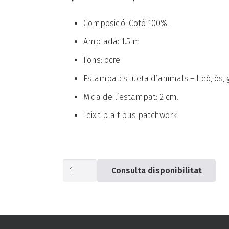
Composició: Cotó 100%.
Amplada: 1.5 m
Fons: ocre
Estampat: silueta d’animals – lleó, ós, ga
Mida de l’estampat: 2 cm.
Teixit pla tipus patchwork
quantitat
Consulta disponibilitat
de
Popelín
ocre
animals