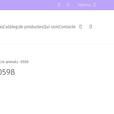
Idioma
ici
Catàleg de productes
Quí som
Contacte
cre animals -0598
-0598