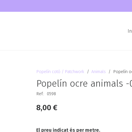
In
Popelín cotó / Patchwork
/
Animals
/
Popelín o
Popelín ocre animals 
Ref.:
0598
8,00
€
El preu indicat és per metre.