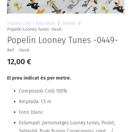
Popelín cotó / Patchwork
/
Temàtic
/
Popelín Looney Tunes -0449-
Popelín Looney Tunes -0449-
Ref.:
-0449-
12,00
€
El preu indicat és per metre.
Composició: Cotó 100%
Amplada: 1.5 m
Fons: blanc
Estampat: personatges Looney tunes, Piulet,
Sebastià, Bugs Bunny, Correcamins, coiot, …/