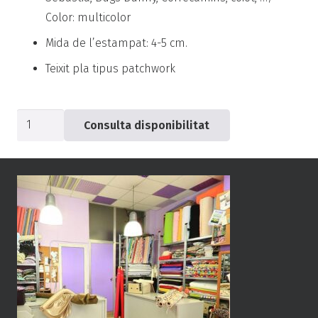
Color: multicolor
Mida de l’estampat: 4-5 cm.
Teixit pla tipus patchwork
quantitat
Consulta disponibilitat
de
Popelín
Looney
Tunes
-0449-