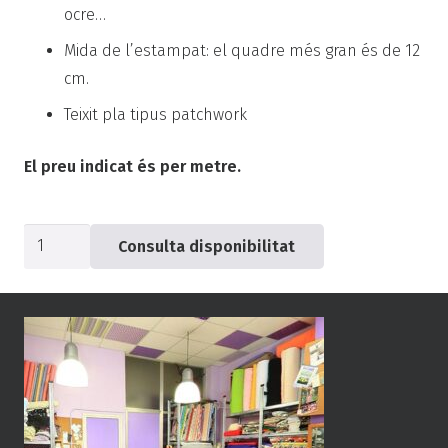
ocre…
Mida de l’estampat: el quadre més gran és de 12
cm.
Teixit pla tipus patchwork
El preu indicat és per metre.
quantitat
Consulta disponibilitat
de
Popelín
Frida
Kahlo
emmarcada
-0298-