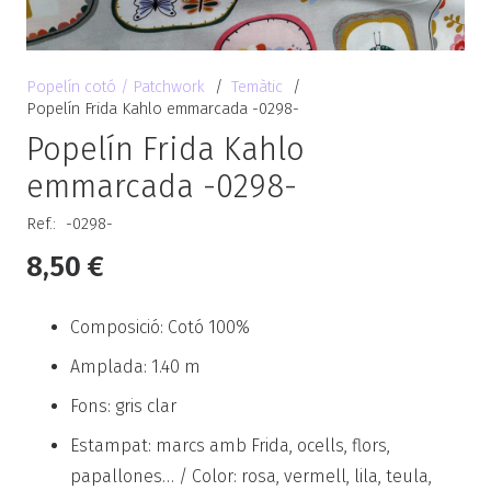
Popelín cotó / Patchwork
/
Temàtic
/
Popelín Frida Kahlo emmarcada -0298-
Popelín Frida Kahlo
emmarcada -0298-
Ref.:
-0298-
8,50
€
Composició: Cotó 100%
Amplada: 1.40 m
Fons: gris clar
Estampat: marcs amb Frida, ocells, flors,
papallones… / Color: rosa, vermell, lila, teula,