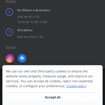
Horari
De dilluns a divendres:
Matí de 9h a 13h
Tarda de 16:30h a 20h
Dissabtes:
Matí de 9:30h a 13h
Social
We use our own and third-party cookies to ensure the
website works properly, measure usage, and improve our
Copyright ©
CASA DELS TROSSOS
2026
services. You can accept all cookies, reject non-essential
cookies, or configure your preferences.
Cookie policy
Web design:
Albert Ferrés
Accept all
Avís legal