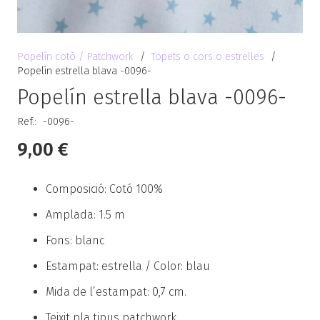
Popelín cotó / Patchwork
/
Topets o cors o estrelles
/
Popelín estrella blava -0096-
Popelín estrella blava -0096-
Ref.:
-0096-
9,00
€
Composició: Cotó 100%
Amplada: 1.5 m
Fons: blanc
Estampat: estrella / Color: blau
Mida de l’estampat: 0,7 cm.
Teixit pla tipus patchwork