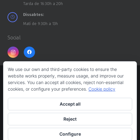
Tarda de 16:30h a 20h
Dissabtes:
Matí de 9:30h a 13h
Social
We use our own and third-party cookies to ensure the
website works properly, measure usage, and improve our
Copyright ©
CASA DELS TROSSOS
2026
services. You can accept all cookies, reject non-essential
cookies, or configure your preferences.
Cookie policy
Web design:
Albert Ferrés
Accept all
Avís legal
Reject
Política de privacitat
Configure
Política de cookies