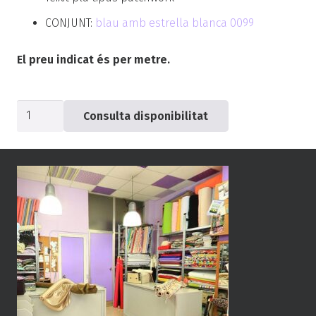
CONJUNT:
blau amb estrella blanca 0099
El preu indicat és per metre.
quantitat
Consulta disponibilitat
de
Popelín
estrella
blava
-0096-