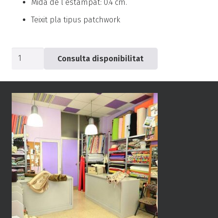
Mida de l’estampat: 0.4 cm.
Teixit pla tipus patchwork
quantitat
Consulta disponibilitat
de
Popelín
blau
taques
-0462-