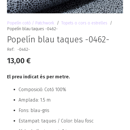
Popelín cotó / Patchwork
/
Topets o cors o estrelles
/
Popelín blau taques -0462-
Popelín blau taques -0462-
Ref.:
-0462-
13,00
€
El preu indicat és per metre.
Composició: Cotó 100%
Amplada: 1.5 m
Fons: blau-gris
Estampat: taques / Color: blau fosc