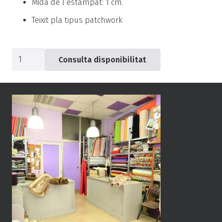
Mida de l’estampat: 1 cm.
Teixit pla tipus patchwork
quantitat
Consulta disponibilitat
de
Popelín
blau
estrella
-0406-