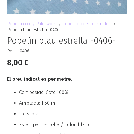
Popelín cotó / Patchwork
/
Topets o cors o estrelles
/
Popelín blau estrella -0406-
Popelín blau estrella -0406-
Ref.:
-0406-
8,00
€
El preu indicat és per metre.
Composició: Cotó 100%
Amplada: 1.60 m
Fons: blau
Estampat: estrella / Color: blanc