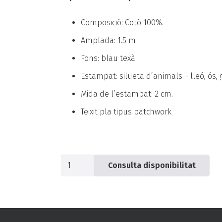
Composició: Cotó 100%.
Amplada: 1.5 m
Fons: blau texà
Estampat: silueta d’animals – lleó, ós, ga
Mida de l’estampat: 2 cm.
Teixit pla tipus patchwork
quantitat
Consulta disponibilitat
de
Popelín
blau
animals