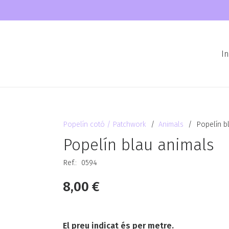
In
Popelín cotó / Patchwork
/
Animals
/
Popelín b
Popelín blau animals
Ref.:
0594
8,00
€
El preu indicat és per metre.