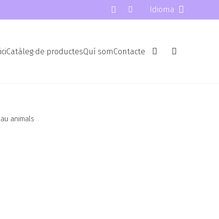
Idioma
ici
Catàleg de productes
Quí som
Contacte
lau animals