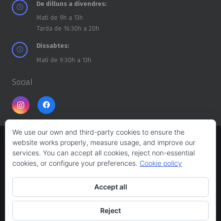
De dilluns a divendres:
Matí de 9h a 13h
Tarda de 16:30h a 20h
Dissabtes:
Matí de 9:30h a 13h
Social
We use our own and third-party cookies to ensure the
website works properly, measure usage, and improve our
Copyright ©
CASA DELS TROSSOS
2026
services. You can accept all cookies, reject non-essential
cookies, or configure your preferences.
Cookie policy
Web design:
Albert Ferrés
Accept all
Avís legal
Reject
Política de privacitat