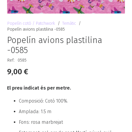
Popelín cotó / Patchwork
/
Temàtic
/
Popelín avions plastilina -0585
Popelín avions plastilina
-0585
Ref.:
0585
9,00
€
El preu indicat és per metre.
Composició: Cotó 100%.
Amplada: 1.5 m
Fons: rosa marbrejat