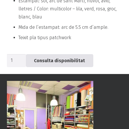
Estampat: sol, arc de sant Martí, núvol, avió,
lletres / Color: multicolor – lila, verd, rosa, groc,
blanc, blau
Mida de l’estampat: arc de 5.5 cm d’ample.
Teixit pla tipus patchwork
quantitat
Consulta disponibilitat
de
Popelín
avions
plastilina
-0585