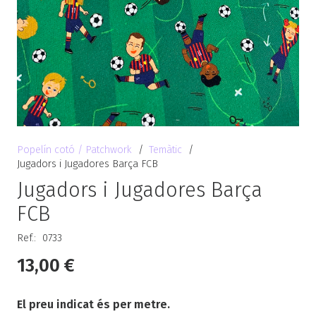
Popelín cotó / Patchwork
/
Temàtic
/
Jugadors i Jugadores Barça FCB
Jugadors i Jugadores Barça
FCB
Ref.:
0733
13,00
€
El preu indicat és per metre.