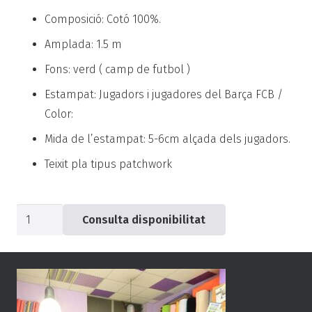
Composició: Cotó 100%.
Amplada: 1.5 m
Fons: verd ( camp de futbol )
Estampat: Jugadors i jugadores del Barça FCB /
Color:
Mida de l’estampat: 5-6cm alçada dels jugadors.
Teixit pla tipus patchwork
quantitat
Consulta disponibilitat
de
Jugadors
i
Jugadores
Barça