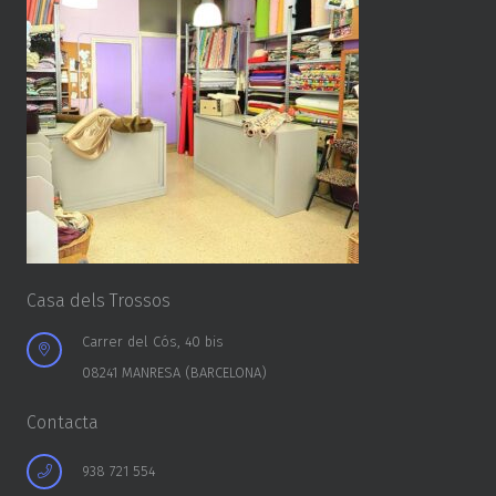
FCB
Casa dels Trossos
Carrer del Cós, 40 bis
08241 MANRESA (BARCELONA)
Contacta
938 721 554