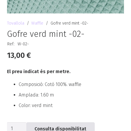
Tovallola
/
Waffle
/
Gofre verd mint -02-
Gofre verd mint -02-
Ref.:
W-02-
13,00
€
El preu indicat és per metre.
Composició: Cotó 100%. waffle
Amplada: 1.60 m
Color: verd mint
quantitat
Consulta disponibilitat