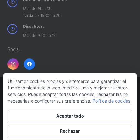
Matí de 9h a 13h
Tarda de 16:30h a 20h
Dissabtes:
Matí de 9:30h a 13h
Social
Utilizamos cookies propias y de terceros para garantizar el
funcionamiento de la web, medir su uso y mejorar nuestros
Copyright ©
CASA DELS TROSSOS
2026
servicios. Puede aceptar todas las cookies, rechazar las no
necesarias o configurar sus preferencias.
Política de cookies
Web design:
Albert Ferrés
Aceptar todo
Aviso legal
Rechazar
Política de privacidad