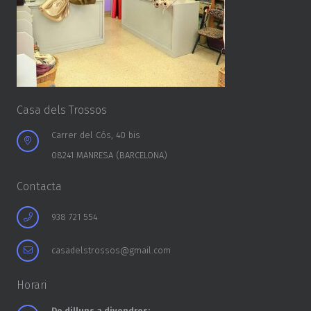
Casa dels Trossos
Carrer del Cós, 40 bis
08241 MANRESA (BARCELONA)
Contacta
938 721 554
casadelstrossos@gmail.com
Horari
De dilluns a divendres: