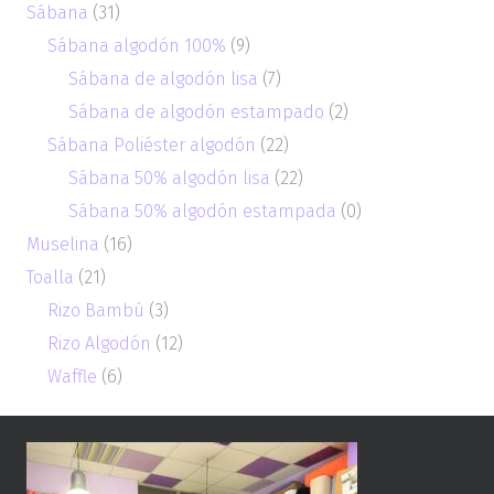
Sábana
(31)
Sábana algodón 100%
(9)
Sábana de algodón lisa
(7)
Sábana de algodón estampado
(2)
Sábana Poliéster algodón
(22)
Sábana 50% algodón lisa
(22)
Sábana 50% algodón estampada
(0)
Muselina
(16)
Toalla
(21)
Rizo Bambú
(3)
Rizo Algodón
(12)
Waffle
(6)