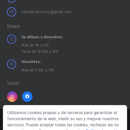
casadelstrossos@gmail.com
Horari
De dilluns a divendres:
Matí de 9h a 13h
Tarda de 16:30h a 20h
Dissabtes:
Matí de 9:30h a 13h
Social
Utilizamos cookies propias y de terceros para garantizar el
funcionamiento de la web, medir su uso y mejorar nuestros
Copyright ©
CASA DELS TROSSOS
2026
servicios. Puede aceptar todas las cookies, rechazar las no