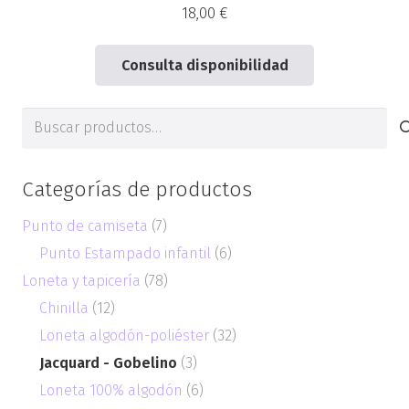
18,00
€
Consulta disponibilidad
Buscar
por:
Categorías de productos
Punto de camiseta
(7)
Punto Estampado infantil
(6)
Loneta y tapicería
(78)
Chinilla
(12)
Loneta algodón-poliéster
(32)
Jacquard - Gobelino
(3)
Loneta 100% algodón
(6)