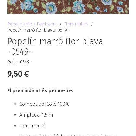
Popelín cotó / Patchwork
/
Flors i fulles
/
Popelín marró flor blava -0549-
Popelín marró flor blava
-0549-
Ref.:
-0549-
9,50
€
El preu indicat és per metre.
Composició: Cotó 100%.
Amplada: 1.5 m
Fons: marró