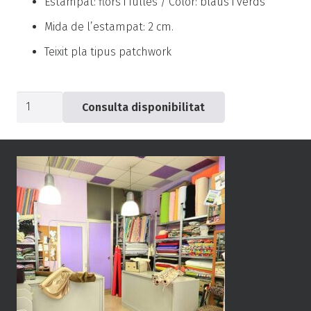
Estampat: flors i fulles / Color: blaus i verds
Mida de l’estampat: 2 cm.
Teixit pla tipus patchwork
quantitat
Consulta disponibilitat
de
Popelín
marró
flor
blava
-0549-