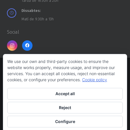
Tarda de 16:30h a 20h
Dissabtes:
Matí de 9:30h a 13h
Social
We use our own and third-party cookies to ensure the
website works properly, measure usage, and improve our
Copyright ©
CASA DELS TROSSOS
2026
services. You can accept all cookies, reject non-essential
cookies, or configure your preferences.
Cookie policy
Web design:
Albert Ferrés
Accept all
Avís legal
Reject
Política de privacitat
Configure
Política de cookies