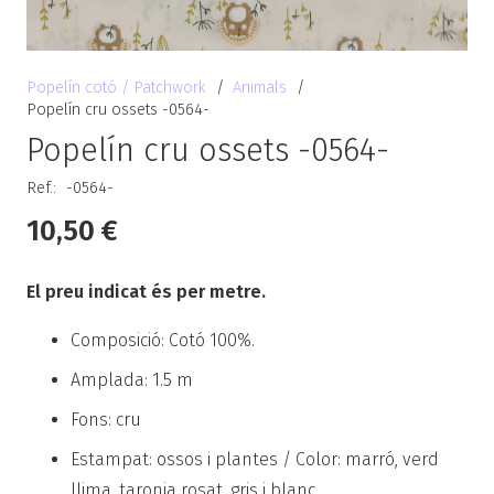
Popelín cotó / Patchwork
/
Animals
/
Popelín cru ossets -0564-
Popelín cru ossets -0564-
Ref.:
-0564-
10,50
€
El preu indicat és per metre.
Composició: Cotó 100%.
Amplada: 1.5 m
Fons: cru
Estampat: ossos i plantes / Color: marró, verd
llima, taronja rosat, gris i blanc