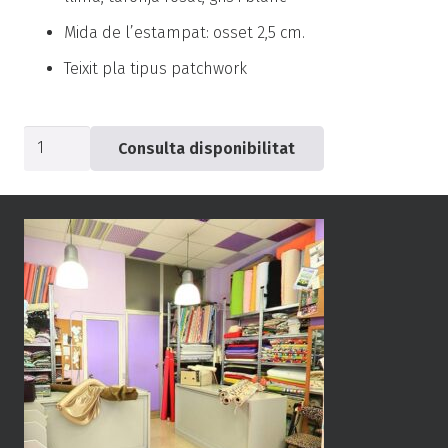
Mida de l’estampat: osset 2,5 cm.
Teixit pla tipus patchwork
quantitat
Consulta disponibilitat
de
Popelín
cru
ossets
-0564-