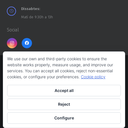
Dissabtes:
Matí de 9:30h a 13h
Social
We use our own and third-party cookies to ensure the
website works properly, measure usage, and improve our
Copyright ©
CASA DELS TROSSOS
2026
services. You can accept all cookies, reject non-essential
cookies, or configure your preferences.
Cookie policy
Web design:
Albert Ferrés
Accept all
Avís legal
Reject
Política de privacitat
Configure
Política de cookies